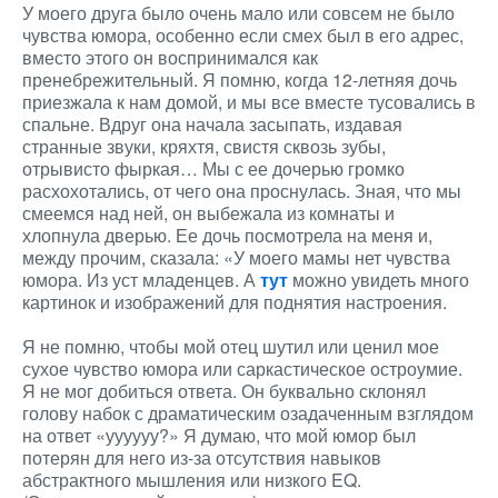
У моего друга было очень мало или совсем не было
чувства юмора, особенно если смех был в его адрес,
вместо этого он воспринимался как
пренебрежительный. Я помню, когда 12-летняя дочь
приезжала к нам домой, и мы все вместе тусовались в
спальне. Вдруг она начала засыпать, издавая
странные звуки, кряхтя, свистя сквозь зубы,
отрывисто фыркая… Мы с ее дочерью громко
расхохотались, от чего она проснулась. Зная, что мы
смеемся над ней, он выбежала из комнаты и
хлопнула дверью. Ее дочь посмотрела на меня и,
между прочим, сказала: «У моего мамы нет чувства
юмора. Из уст младенцев. А
тут
можно увидеть много
картинок и изображений для поднятия настроения.
Я не помню, чтобы мой отец шутил или ценил мое
сухое чувство юмора или саркастическое остроумие.
Я не мог добиться ответа. Он буквально склонял
голову набок с драматическим озадаченным взглядом
на ответ «уууууу?» Я думаю, что мой юмор был
потерян для него из-за отсутствия навыков
абстрактного мышления или низкого EQ.