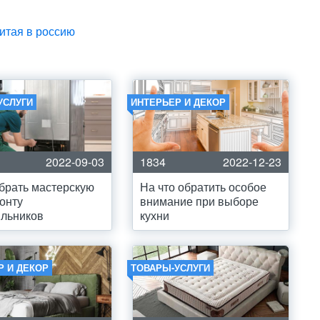
китая в россию
УСЛУГИ
ИНТЕРЬЕР И ДЕКОР
2022-09-03
1834
2022-12-23
брать мастерскую
На что обратить особое
онту
внимание при выборе
ильников
кухни
Р И ДЕКОР
ТОВАРЫ-УСЛУГИ