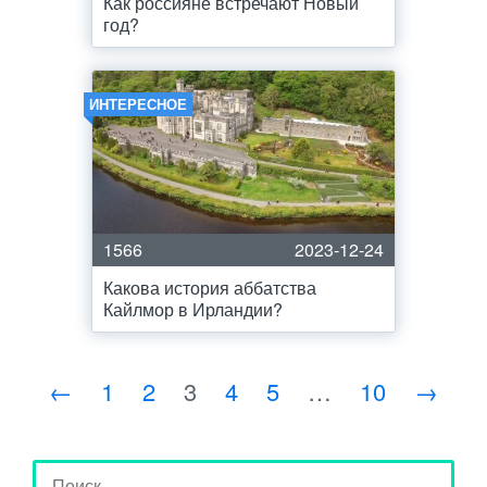
Как россияне встречают Новый
год?
ИНТЕРЕСНОЕ
1566
2023-12-24
Какова история аббатства
Кайлмор в Ирландии?
←
1
2
3
4
5
…
10
→