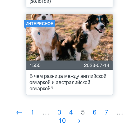
(золотой)
ИНТЕРЕСНОЕ
1555
2023-07-14
В чем разница между английской
овчаркой и австралийской
овчаркой?
←
1
…
3
4
5
6
7
…
10
→